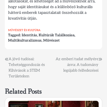
alkotásokat, és lehetőséget ad a művészeknek arra,
hogy saját identitásukat és a különböző kulturális
hátterű emberek tapasztalatait összehozzák a
kreativitás útján.
MŰVÉSZET ÉS KULTÚRA
Tagged:
Identitás
,
Kultúrák Találkozása
,
Multikulturalizmus
,
Művészet
Bejegyzés
A jövő tudósai:
Az emberi tudat mélyére
Tehetséggondozás és
ásva: A tudomány
navigáció
Kihívások a STEM
legújabb felfedezései
Területeken
Related Posts