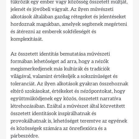
tükrözik egy ember vagy közösség összetett múltját,
jelenét és jövőbeli vágyait. Az ilyen művészeti
alkotások általában gazdag rétegeket és jelentéseket
hordoznak magukban, amelyek segítenek megérteni
és átérezni az emberek sokféleségét és
komplexitását.
Az összetett identitás bemutatása művészeti
formában lehetőséget ad arra, hogy a nézők
megismerkedjenek más kultúrák és tradíciók
világával, valamint értékeljék a sokszínűséget és
toleranciát. Az ilyen alkotások gyakran összehoznak
eltérő szokásokat, értékeket és nézőpontokat, hogy
együttműködjenek egy közös, összetett narratíva
létrehozásában. Ezáltal a művészet által közvetített
összetett identitások inspirálhatnak és
provokálhatnak is, lehetőséget teremtve az egyének
és közösségek számára az önreflexióra és a
párbeszédre.