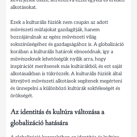
keverjenek össze, létrehozva ezzel egyedi és eredeti
alkotásokat.
Ezek a kulturális fúziók nem csupán az adott
művészeti műfajokat gazdagítják, hanem
hozzájárulnak az egész művészeti világ
sokszínűségéhez és gazdagságához is. A globalizáció
korában a kulturális határok elmosódnak, így a
művészeknek lehetőségük nyílik arra, hogy
inspirációt merítsenek más kultúrákból, és ezt saját
alkotásaikban is tükrözzék. A kulturális fúziók által
létrejövő művészeti alkotások segítenek megérteni
és ünnepelni a különböző kultúrák sokféleségét és
örökségét.
Az identitás és kultúra változása a
globalizáció hatására