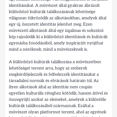
identitásukat. A művészet által gyakran ábrázolt
különböző kultúrák találkozásának lehetősége
világosan tükröződik az alkotásokban, amelyek által
egy új, összetett identitás jelenhet meg. Ezen
művészeti alkotások által egy izgalmas és sokszínű
kép rajzolódik ki a különböző identitások és kultúrák
egymásba fonódásából, amely inspirációt nyújthat
mind a nézőknek, mind a művészeknek is.
A különböző kultúrák találkozása a művészetben
lehetőséget teremt arra, hogy az emberek
megkérdőjelezzék és felfedezzék identitásukat a
társadalmi normák és elvárások határain túl. Az
ilyen alkotások által az identitás nem csupán
egyetlen kulturális réteghez kötődik, hanem átível és
összegyűjti azokat az elemeket, amelyek a különféle
kultúrák találkozásából származnak. Ezáltal a
művészet olyan platformot teremt, ahol az egyének