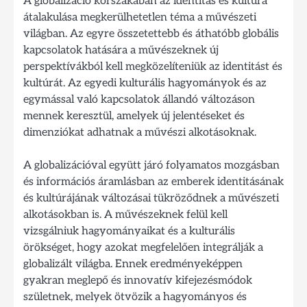
A globalizáció korszakában az identitás és kultúra
átalakulása megkerülhetetlen téma a művészeti
világban. Az egyre összetettebb és áthatóbb globális
kapcsolatok hatására a művészeknek új
perspektívákból kell megközelíteniük az identitást és
kultúrát. Az egyedi kulturális hagyományok és az
egymással való kapcsolatok állandó változáson
mennek keresztül, amelyek új jelentéseket és
dimenziókat adhatnak a művészi alkotásoknak.
A globalizációval együtt járó folyamatos mozgásban
és információs áramlásban az emberek identitásának
és kultúrájának változásai tükröződnek a művészeti
alkotásokban is. A művészeknek felül kell
vizsgálniuk hagyományaikat és a kulturális
örökséget, hogy azokat megfelelően integrálják a
globalizált világba. Ennek eredményeképpen
gyakran meglepő és innovatív kifejezésmódok
születnek, melyek ötvözik a hagyományos és