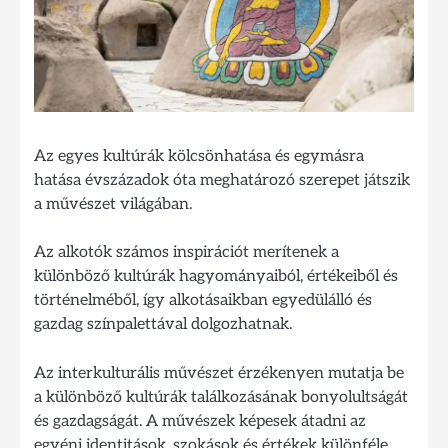
Az egyes kultúrák kölcsönhatása és egymásra
hatása évszázadok óta meghatározó szerepet játszik
a művészet világában.
Az alkotók számos inspirációt merítenek a
különböző kultúrák hagyományaiból, értékeiből és
történelméből, így alkotásaikban egyedülálló és
gazdag színpalettával dolgozhatnak.
Az interkulturális művészet érzékenyen mutatja be
a különböző kultúrák találkozásának bonyolultságát
és gazdagságát. A művészek képesek átadni az
egyéni identitások, szokások és értékek különféle