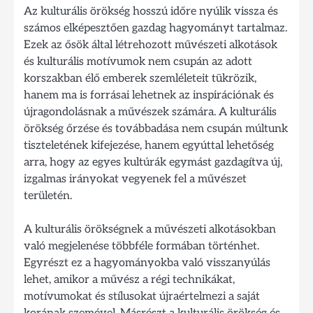
Az kulturális örökség hosszú időre nyúlik vissza és
számos elképesztően gazdag hagyományt tartalmaz.
Ezek az ősök által létrehozott művészeti alkotások
és kulturális motívumok nem csupán az adott
korszakban élő emberek szemléleteit tükrözik,
hanem ma is forrásai lehetnek az inspirációnak és
újragondolásnak a művészek számára. A kulturális
örökség őrzése és továbbadása nem csupán múltunk
tiszteletének kifejezése, hanem egyúttal lehetőség
arra, hogy az egyes kultúrák egymást gazdagítva új,
izgalmas irányokat vegyenek fel a művészet
területén.
A kulturális örökségnek a művészeti alkotásokban
való megjelenése többféle formában történhet.
Egyrészt ez a hagyományokba való visszanyúlás
lehet, amikor a művész a régi technikákat,
motívumokat és stílusokat újraértelmezi a saját