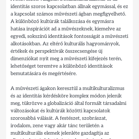
identitás szoros kapcsolatban állnak egymással, és ez
a kapcsolat számos művészeti ágban megfigyelhető.
A különböző kultúrák találkozása és egymásra
hatása inspirációt ad a művészeknek, kiemelve az
egyedi, sokszínű identitások fontosságát a művészeti
alkotásokban. Az eltérő kulturális hagyományok,
értékek és perspektívák összecsengése új
dimenziókat nyit meg a művészeti kifejezés terén,
lehetőséget teremtve a különböző identitások
bemutatására és megértésére.
A művészeti ágakon keresztül a multikulturalizmus
és az identitás kérdésköre komplex módon jelenik
meg, tükrözve a globalizáció által formált társadalmi
változásokat és kultúrák közötti kapcsolatok
szorosabbá válását. A festészet, szobrászat,
irodalom, zene vagy akár tánc területén a
multikulturális elemek jelenléte gazdagítja az