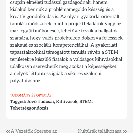
csupán elméleti tudással gazdagodnak, hanem
kialakul bennük a problémamegoldó készség és a
kreatív gondolkodás is. Az olyan gyakorlatorientált
tanulási módszerek, mint a projektfeladatok vagy az
ipari együttműködések, lehetővé teszik a hallgatók
számára, hogy valós projekteken dolgozva fejlesszék
szakmai és szociális kompetenciáikat. A gyakorlati
tapasztalatokkal támogatott tanulás révén a STEM
területekre készülő fiatalok a valóságos kihívásokkal
találkozva szerezhetik meg azokat a képességeket,
amelyek létfontosságúak a sikeres szakmai
pályafutáshoz.
TUDOMÁNY ÉS OKTATÁS
Tagged:
Jövő Tudósai
,
Kihívások
,
STEM
,
Tehetséggondozás
Bejegyzés
A Vezetők Szerepe az
Kultúrák találkozása: