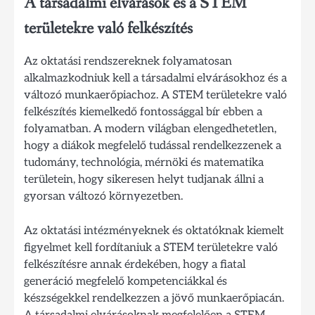
A társadalmi elvárások és a STEM
területekre való felkészítés
Az oktatási rendszereknek folyamatosan
alkalmazkodniuk kell a társadalmi elvárásokhoz és a
változó munkaerőpiachoz. A STEM területekre való
felkészítés kiemelkedő fontossággal bír ebben a
folyamatban. A modern világban elengedhetetlen,
hogy a diákok megfelelő tudással rendelkezzenek a
tudomány, technológia, mérnöki és matematika
területein, hogy sikeresen helyt tudjanak állni a
gyorsan változó környezetben.
Az oktatási intézményeknek és oktatóknak kiemelt
figyelmet kell fordítaniuk a STEM területekre való
felkészítésre annak érdekében, hogy a fiatal
generáció megfelelő kompetenciákkal és
készségekkel rendelkezzen a jövő munkaerőpiacán.
A társadalmi elvárásoknak megfelelően a STEM