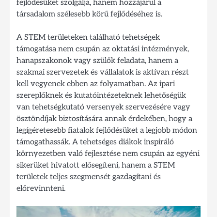
fejlődésüket szolgálja, hanem hozzájárul a
társadalom szélesebb körű fejlődéséhez is.
A STEM területeken található tehetségek
támogatása nem csupán az oktatási intézmények,
hanapszakonok vagy szülők feladata, hanem a
szakmai szervezetek és vállalatok is aktívan részt
kell vegyenek ebben az folyamatban. Az ipari
szereplőknek és kutatóintézeteknek lehetőségük
van tehetségkutató versenyek szervezésére vagy
ösztöndíjak biztosítására annak érdekében, hogy a
legígéretesebb fiatalok fejlődésüket a legjobb módon
támogathassák. A tehetséges diákok inspiráló
környezetben való fejlesztése nem csupán az egyéni
sikerüket hivatott elősegíteni, hanem a STEM
területek teljes szegmensét gazdagítani és
előrevinnteni.