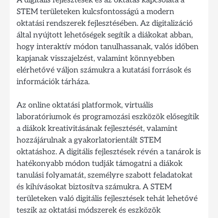
A digitális fejlesztések és az oktatás kapcsolata a
STEM területeken kulcsfontosságú a modern
oktatási rendszerek fejlesztésében. Az digitalizáció
által nyújtott lehetőségek segítik a diákokat abban,
hogy interaktív módon tanulhassanak, valós időben
kapjanak visszajelzést, valamint könnyebben
elérhetővé váljon számukra a kutatási források és
információk tárháza.
Az online oktatási platformok, virtuális
laboratóriumok és programozási eszközök elősegítik
a diákok kreativitásának fejlesztését, valamint
hozzájárulnak a gyakorlatorientált STEM
oktatáshoz. A digitális fejlesztések révén a tanárok is
hatékonyabb módon tudják támogatni a diákok
tanulási folyamatát, személyre szabott feladatokat
és kihívásokat biztosítva számukra. A STEM
területeken való digitális fejlesztések tehát lehetővé
teszik az oktatási módszerek és eszközök