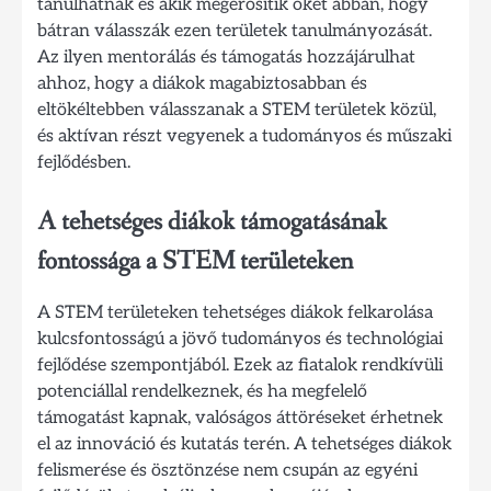
tanulhatnak és akik megerősítik őket abban, hogy
bátran válasszák ezen területek tanulmányozását.
Az ilyen mentorálás és támogatás hozzájárulhat
ahhoz, hogy a diákok magabiztosabban és
eltökéltebben válasszanak a STEM területek közül,
és aktívan részt vegyenek a tudományos és műszaki
fejlődésben.
A tehetséges diákok támogatásának
fontossága a STEM területeken
A STEM területeken tehetséges diákok felkarolása
kulcsfontosságú a jövő tudományos és technológiai
fejlődése szempontjából. Ezek az fiatalok rendkívüli
potenciállal rendelkeznek, és ha megfelelő
támogatást kapnak, valóságos áttöréseket érhetnek
el az innováció és kutatás terén. A tehetséges diákok
felismerése és ösztönzése nem csupán az egyéni