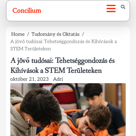
Skip
Concilium
to
content
Home
Tudomány és Oktatás
A jövő tudósai: Tehetséggondozás és Kihívások a
STEM Területeken
A jövő tudósai: Tehetséggondozás és
Kihívások a STEM Területeken
október 21, 2023
Adri