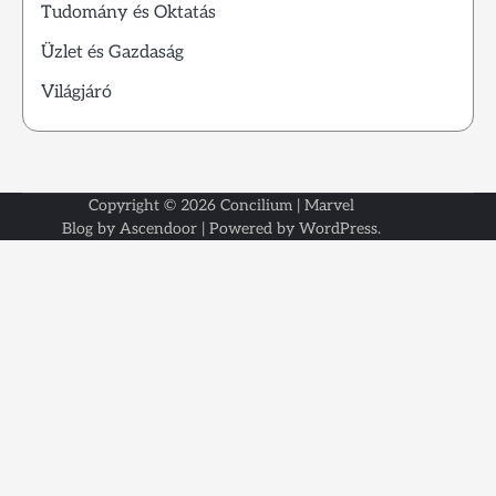
Tudomány és Oktatás
Üzlet és Gazdaság
Világjáró
Copyright © 2026
Concilium
| Marvel
Kezdől
Kapcsol
Rólunk
Blog by
Ascendoor
| Powered by
WordPress
.