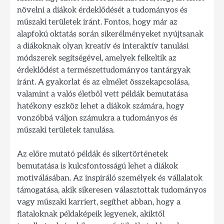
növelni a diákok érdeklődését a tudományos és
műszaki területek iránt. Fontos, hogy már az
alapfokú oktatás során sikerélményeket nyújtsanak
a diákoknak olyan kreatív és interaktív tanulási
módszerek segítségével, amelyek felkeltik az
érdeklődést a természettudományos tantárgyak
iránt. A gyakorlat és az elmélet összekapcsolása,
valamint a valós életből vett példák bemutatása
hatékony eszköz lehet a diákok számára, hogy
vonzóbbá váljon számukra a tudományos és
műszaki területek tanulása.
Az előre mutató példák és sikertörténetek
bemutatása is kulcsfontosságú lehet a diákok
motiválásában. Az inspiráló személyek és vállalatok
támogatása, akik sikeresen választottak tudományos
vagy műszaki karriert, segíthet abban, hogy a
fiataloknak példaképeik legyenek, akiktől