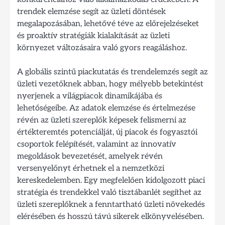
trendek elemzése segít az üzleti döntések
megalapozásában, lehetővé téve az előrejelzéseket
és proaktív stratégiák kialakítását az üzleti
környezet változásaira való gyors reagáláshoz.
A globális szintű piackutatás és trendelemzés segít az
üzleti vezetőknek abban, hogy mélyebb betekintést
nyerjenek a világpiacok dinamikájába és
lehetőségeibe. Az adatok elemzése és értelmezése
révén az üzleti szereplők képesek felismerni az
értékteremtés potenciálját, új piacok és fogyasztói
csoportok felépítését, valamint az innovatív
megoldások bevezetését, amelyek révén
versenyelőnyt érhetnek el a nemzetközi
kereskedelemben. Egy megfelelően kidolgozott piaci
stratégia és trendekkel való tisztábanlét segíthet az
üzleti szereplőknek a fenntartható üzleti növekedés
elérésében és hosszú távú sikerek elkönyvelésében.