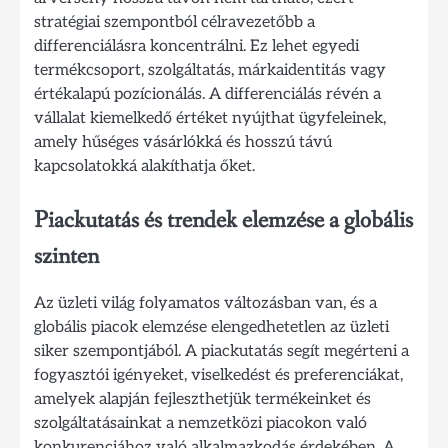
stratégiai szempontból célravezetőbb a
differenciálásra koncentrálni. Ez lehet egyedi
termékcsoport, szolgáltatás, márkaidentitás vagy
értékalapú pozícionálás. A differenciálás révén a
vállalat kiemelkedő értéket nyújthat ügyfeleinek,
amely hűséges vásárlókká és hosszú távú
kapcsolatokká alakíthatja őket.
Piackutatás és trendek elemzése a globális
szinten
Az üzleti világ folyamatos változásban van, és a
globális piacok elemzése elengedhetetlen az üzleti
siker szempontjából. A piackutatás segít megérteni a
fogyasztói igényeket, viselkedést és preferenciákat,
amelyek alapján fejleszthetjük termékeinket és
szolgáltatásainkat a nemzetközi piacokon való
konkurenciához való alkalmazkodás érdekében. A