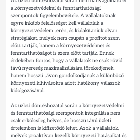
Az üzleti döntéshozatal során nem hanyagolható el
a környezetvédelmi és fenntarthatósági
szempontok figyelembevétele. A vállalatoknak
egyre inkább felelősséget kell vállalniuk a
környezetvédelem terén, és kialakítaniuk olyan
stratégiákat, melyek nem csupán a profitot szem
előtt tartják, hanem a környezetvédelmet és
fenntarthatóságot is szem előtt tartják. Ennek
érdekében fontos, hogy a vállalatok ne csak rövid
távú nyereség maximalizálására törekedjenek,
hanem hosszú távon gondolkodjanak a különböző
környezeti kihívásokra adott hatékony válaszok
kidolgozásával.
Az üzleti döntéshozatal során a környezetvédelmi
és fenntarthatósági szempontok integrálása nem
csak erkölcsileg helyes, de hosszú távú üzleti
értelemben is kifizetődő lehet. Azok a vállalatok,
melyek proaktívan kezelik környezeti hatásaikat és