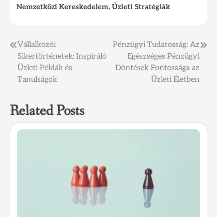
Nemzetközi Kereskedelem
,
Üzleti Stratégiák
Bejegyzés
Vállalkozói
Pénzügyi Tudatosság: Az
Sikertörténetek: Inspiráló
Egészséges Pénzügyi
navigáció
Üzleti Példák és
Döntések Fontossága az
Tanulságok
Üzleti Életben
Related Posts