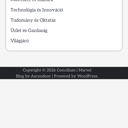
Technológia és Innováció
Tudomány és Oktatás
Üzlet és Gazdaság
Világjáró
Copyright © 2026
Concilium
| Marvel
Kezdől
Kapcsol
Rólunk
Blog by
Ascendoor
| Powered by
WordPress
.