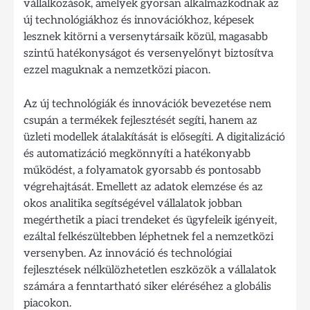
vállalkozások, amelyek gyorsan alkalmazkodnak az
új technológiákhoz és innovációkhoz, képesek
lesznek kitörni a versenytársaik közül, magasabb
szintű hatékonyságot és versenyelőnyt biztosítva
ezzel maguknak a nemzetközi piacon.
Az új technológiák és innovációk bevezetése nem
csupán a termékek fejlesztését segíti, hanem az
üzleti modellek átalakítását is elősegíti. A digitalizáció
és automatizáció megkönnyíti a hatékonyabb
működést, a folyamatok gyorsabb és pontosabb
végrehajtását. Emellett az adatok elemzése és az
okos analitika segítségével vállalatok jobban
megérthetik a piaci trendeket és ügyfeleik igényeit,
ezáltal felkészültebben léphetnek fel a nemzetközi
versenyben. Az innováció és technológiai
fejlesztések nélkülözhetetlen eszközök a vállalatok
számára a fenntartható siker eléréséhez a globális
piacokon.