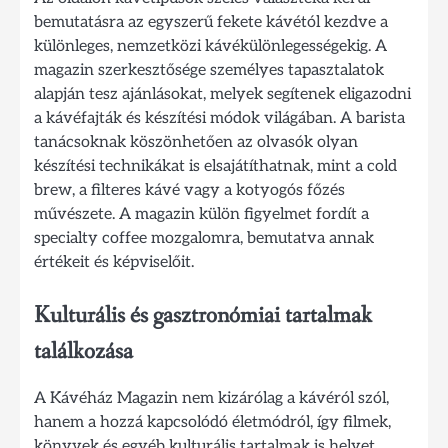
bemutatásra az egyszerű fekete kávétól kezdve a
különleges, nemzetközi kávékülönlegességekig. A
magazin szerkesztősége személyes tapasztalatok
alapján tesz ajánlásokat, melyek segítenek eligazodni
a kávéfajták és készítési módok világában. A barista
tanácsoknak köszönhetően az olvasók olyan
készítési technikákat is elsajátíthatnak, mint a cold
brew, a filteres kávé vagy a kotyogós főzés
művészete. A magazin külön figyelmet fordít a
specialty coffee mozgalomra, bemutatva annak
értékeit és képviselőit.
Kulturális és gasztronómiai tartalmak
találkozása
A Kávéház Magazin nem kizárólag a kávéról szól,
hanem a hozzá kapcsolódó életmódról, így filmek,
könyvek és egyéb kulturális tartalmak is helyet