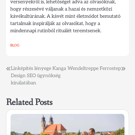
versenyekről is, lehetőséget adva az olvasóknak,
hogy részesévé váljanak a hazai és nemzetközi
kávékultúrának. A kávét mint életmódot bemutató
tartalmak inspirálják az olvasókat, hogy a
mindennapi rutinból rituálét teremtsenek.
BLOG
Bejegyzés
Linképítés lényege Kanga
Wendeltreppe Ferrostep
Design SEO ügynökség
navigáció
kínálatában
Related Posts