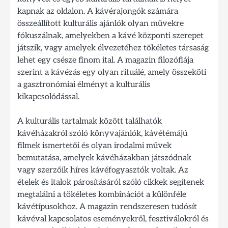
kapnak az oldalon. A kávérajongók számára
összeállított kulturális ajánlók olyan művekre
fókuszálnak, amelyekben a kávé központi szerepet
játszik, vagy amelyek élvezetéhez tökéletes társaság
lehet egy csésze finom ital. A magazin filozófiája
szerint a kávézás egy olyan rituálé, amely összeköti
a gasztronómiai élményt a kulturális
kikapcsolódással.
A kulturális tartalmak között találhatók
kávéházakról szóló könyvajánlók, kávétémájú
filmek ismertetői és olyan irodalmi művek
bemutatása, amelyek kávéházakban játszódnak
vagy szerzőik híres kávéfogyasztók voltak. Az
ételek és italok párosításáról szóló cikkek segítenek
megtalálni a tökéletes kombinációt a különféle
kávétípusokhoz. A magazin rendszeresen tudósít
kávéval kapcsolatos eseményekről, fesztiválokról és