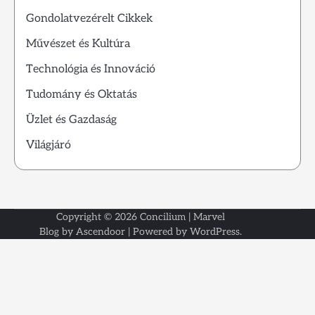
Gondolatvezérelt Cikkek
Művészet és Kultúra
Technológia és Innováció
Tudomány és Oktatás
Üzlet és Gazdaság
Világjáró
Copyright © 2026
Concilium
| Marvel
Kezdől
Kapcsol
Rólunk
Blog by
Ascendoor
| Powered by
WordPress
.