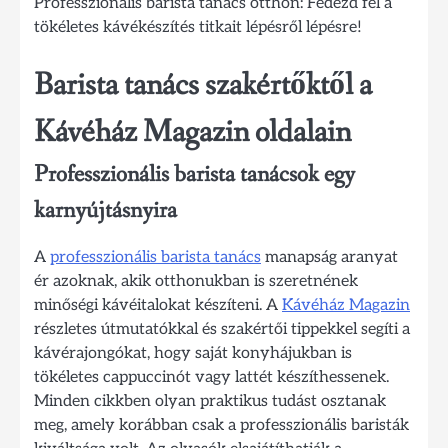
Professzionális barista tanács otthon: Fedezd fel a
tökéletes kávékészítés titkait lépésről lépésre!
Barista tanács szakértőktől a
Kávéház Magazin oldalain
Professzionális barista tanácsok egy
karnyújtásnyira
A
professzionális barista tanács
manapság aranyat
ér azoknak, akik otthonukban is szeretnének
minőségi kávéitalokat készíteni. A
Kávéház Magazin
részletes útmutatókkal és szakértői tippekkel segíti a
kávérajongókat, hogy saját konyhájukban is
tökéletes cappuccinót vagy lattét készíthessenek.
Minden cikkben olyan praktikus tudást osztanak
meg, amely korábban csak a professzionális baristák