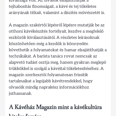
kiváltsága volt. Az olvasók elsajátíthatják a
tejhabosítás finomságait, a kávé és tej tökéletes
arányának titkait, valamint a díszítés művészetét is.
A magazin szakértői lépésről lépésre mutatják be az
otthoni kávékészítés fortélyait, kezdve a megfelelő
eszközök kiválasztásától. A részletes leírásoknak
köszönhetően még a kezdők is könnyedén
követhetik a folyamatokat és hamar elsajátíthatják a
technikákat. A barista tanács rovat nemcsak az
alapvető tudást osztja meg, hanem gyakran meglepő
trükkökkel is szolgál a kávéital tökéletesítéséhez. A
magazin szerkesztői folyamatosan frissítik
tartalmaikat a legújabb kávétrendekkel, hogy
olvasóik mindig naprakész információkhoz
juthassanak.
A Kávéház Magazin mint a kávékultúra