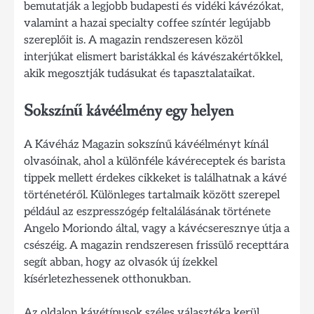
bemutatják a legjobb budapesti és vidéki kávézókat,
valamint a hazai specialty coffee színtér legújabb
szereplőit is. A magazin rendszeresen közöl
interjúkat elismert baristákkal és kávészakértőkkel,
akik megosztják tudásukat és tapasztalataikat.
Sokszínű kávéélmény egy helyen
A Kávéház Magazin sokszínű kávéélményt kínál
olvasóinak, ahol a különféle kávéreceptek és barista
tippek mellett érdekes cikkeket is találhatnak a kávé
történetéről. Különleges tartalmaik között szerepel
például az eszpresszógép feltalálásának története
Angelo Moriondo által, vagy a kávécseresznye útja a
csészéig. A magazin rendszeresen frissülő recepttára
segít abban, hogy az olvasók új ízekkel
kísérletezhessenek otthonukban.
Az oldalon kávétípusok széles választéka kerül