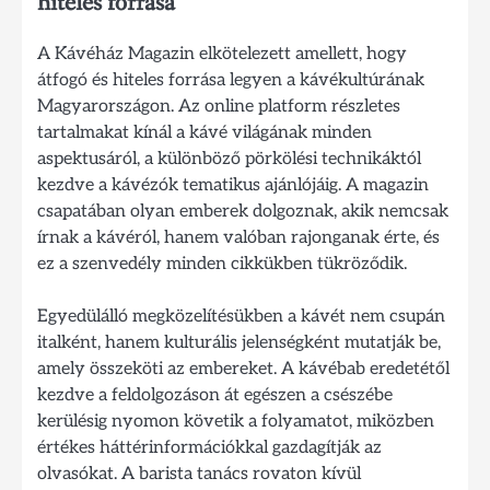
hiteles forrása
A Kávéház Magazin elkötelezett amellett, hogy
átfogó és hiteles forrása legyen a kávékultúrának
Magyarországon. Az online platform részletes
tartalmakat kínál a kávé világának minden
aspektusáról, a különböző pörkölési technikáktól
kezdve a kávézók tematikus ajánlójáig. A magazin
csapatában olyan emberek dolgoznak, akik nemcsak
írnak a kávéról, hanem valóban rajonganak érte, és
ez a szenvedély minden cikkükben tükröződik.
Egyedülálló megközelítésükben a kávét nem csupán
italként, hanem kulturális jelenségként mutatják be,
amely összeköti az embereket. A kávébab eredetétől
kezdve a feldolgozáson át egészen a csészébe
kerülésig nyomon követik a folyamatot, miközben
értékes háttérinformációkkal gazdagítják az
olvasókat. A barista tanács rovaton kívül