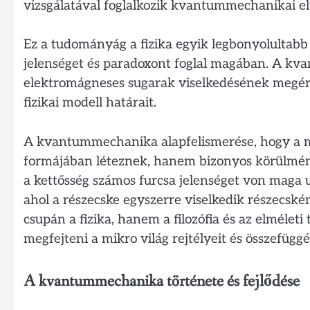
vizsgálatával foglalkozik kvantummechanikai el
Ez a tudományág a fizika egyik legbonyolultabb 
jelenséget és paradoxont foglal magában. A kv
elektromágneses sugarak viselkedésének megér
fizikai modell határait.
A kvantummechanika alapfelismerése, hogy a mi
formájában léteznek, hanem bizonyos körülmén
a kettősség számos furcsa jelenséget von maga ut
ahol a részecske egyszerre viselkedik részecs
csupán a fizika, hanem a filozófia és az elmélet
megfejteni a mikro világ rejtélyeit és összefüggé
A kvantummechanika története és fejlődése