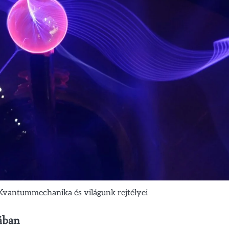
: Kvantummechanika és világunk rejtélyei
ában