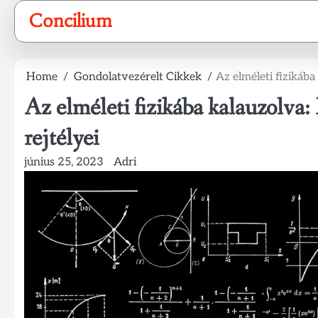
Skip
Concilium
to
content
Home
Gondolatvezérelt Cikkek
Az elméleti fizikáb
Az elméleti fizikába kalauzolv
rejtélyei
június 25, 2023
Adri