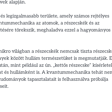
vek alapján.
és legizgalmasabb területe, amely számos rejtélyes
antummechanika az atomok, a részecskék és az
tésére törekszik, meghaladva ezzel a hagyományos
kro világban a részecskék nemcsak tiszta részecs
yek között hullám természetüket is megmutatják. E
án, mint például az ún. „kettős részecske” kísérlete
ként és hullámként is. A kvantummechanika tehát ne
i tudományok tapasztalatait is felhasználva próbálja
seit.