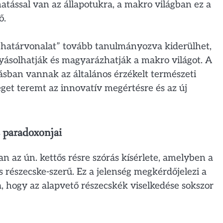
tással van az állapotukra, a makro világban ez a
ő.
„határvonalat” tovább tanulmányozva kiderülhet,
ásolhatják és magyarázhatják a makro világot. A
ban vannak az általános érzékelt természeti
get teremt az innovatív megértésre és az új
 paradoxonjai
 az ún. kettős résre szórás kísérlete, amelyben a
 részecske-szerű. Ez a jelenség megkérdőjelezi a
a, hogy az alapvető részecskék viselkedése sokszor