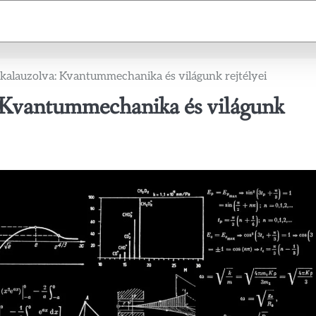
a kalauzolva: Kvantummechanika és világunk rejtélyei
a: Kvantummechanika és világunk