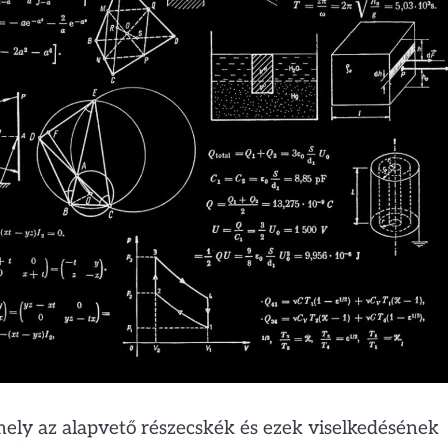
ly az alapvető részecskék és ezek viselkedésének