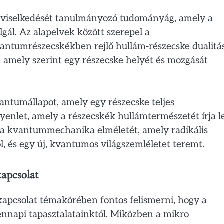
viselkedését tanulmányozó tudományág, amely a
lgál. Az alapelvek között szerepel a
ntumrészecskékben rejlő hullám-részecske dualitás
, amely szerint egy részecske helyét és mozgását
tumállapot, amely egy részecske teljes
yenlet, amely a részecskék hullámtermészetét írja le
k a kvantummechanika elméletét, amely radikális
l, és egy új, kvantumos világszemléletet teremt.
apcsolat
apcsolat témakörében fontos felismerni, hogy a
ennapi tapasztalatainktól. Miközben a mikro