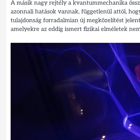
A másik nagy rejtély a kvantummechanika összef
azonnali hatások vannak, függetlenül attól, ho
tulajdonság forradalmian új megközelítést jelent
amelyekre az eddig ismert fizikai elméletek ne