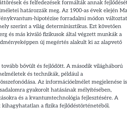
törések és felfedezések formálták annak fejlődését
s elméletei határozzák meg. Az 1900-as évek elején M
fénykvantum-hipotézise forradalmi módon változtat
ly szerint a világ determinisztikus. Ezt követően
rg és más kiváló fizikusok által végzett munkák a
ményeképpen új megértés alakult ki az alapvető
tovább bővült és fejlődött. A második világháború
elméletek és technikák, például a
szefonódása. Az információelmélet megjelenése is
rsadalomra gyakorolt hatásának mélyítésében,
zásokra és a kvantumtechnológia fejlesztésére. A
ihagyhatatlan a fizika fejlődéstörténetéből.