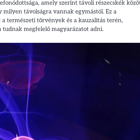
onódottsága, amely szerint távoli részecskék közö
gy milyen távolságra vannak egymástól. Ez a
 a természeti törvények és a kauzalitás terén,
m tudnak megfelelő magyarázatot adni.