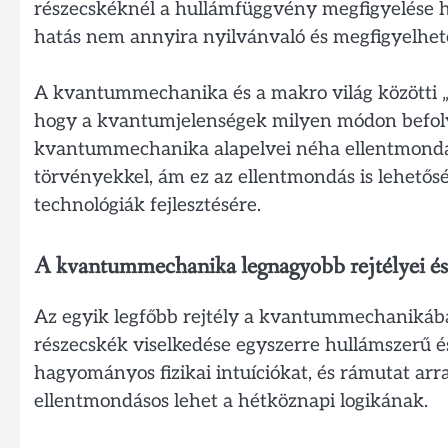
részecskéknél a hullámfüggvény megfigyelése ha
hatás nem annyira nyilvánvaló és megfigyelhet
A kvantummechanika és a makro világ közötti 
hogy a kvantumjelenségek milyen módon befoly
kvantummechanika alapelvei néha ellentmondás
törvényekkel, ám ez az ellentmondás is lehetősé
technológiák fejlesztésére.
A kvantummechanika legnagyobb rejtélyei és
Az egyik legfőbb rejtély a kvantummechanikában
részecskék viselkedése egyszerre hullámszerű és
hagyományos fizikai intuíciókat, és rámutat arr
ellentmondásos lehet a hétköznapi logikának.