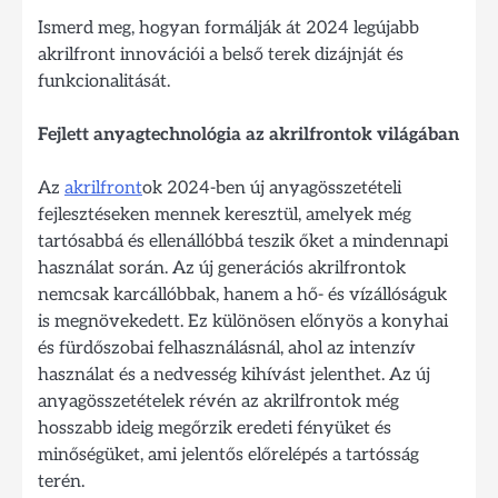
Ismerd meg, hogyan formálják át 2024 legújabb
akrilfront innovációi a belső terek dizájnját és
funkcionalitását.
Fejlett anyagtechnológia az akrilfrontok világában
Az
akrilfront
ok 2024-ben új anyagösszetételi
fejlesztéseken mennek keresztül, amelyek még
tartósabbá és ellenállóbbá teszik őket a mindennapi
használat során. Az új generációs akrilfrontok
nemcsak karcállóbbak, hanem a hő- és vízállóságuk
is megnövekedett. Ez különösen előnyös a konyhai
és fürdőszobai felhasználásnál, ahol az intenzív
használat és a nedvesség kihívást jelenthet. Az új
anyagösszetételek révén az akrilfrontok még
hosszabb ideig megőrzik eredeti fényüket és
minőségüket, ami jelentős előrelépés a tartósság
terén.