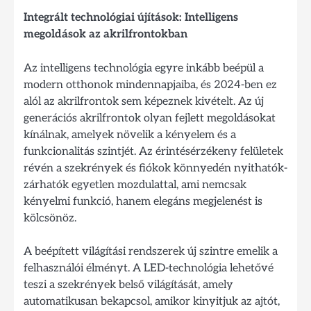
Integrált technológiai újítások: Intelligens
megoldások az akrilfrontokban
Az intelligens technológia egyre inkább beépül a
modern otthonok mindennapjaiba, és 2024-ben ez
alól az akrilfrontok sem képeznek kivételt. Az új
generációs akrilfrontok olyan fejlett megoldásokat
kínálnak, amelyek növelik a kényelem és a
funkcionalitás szintjét. Az érintésérzékeny felületek
révén a szekrények és fiókok könnyedén nyithatók-
zárhatók egyetlen mozdulattal, ami nemcsak
kényelmi funkció, hanem elegáns megjelenést is
kölcsönöz.
A beépített világítási rendszerek új szintre emelik a
felhasználói élményt. A LED-technológia lehetővé
teszi a szekrények belső világítását, amely
automatikusan bekapcsol, amikor kinyitjuk az ajtót,