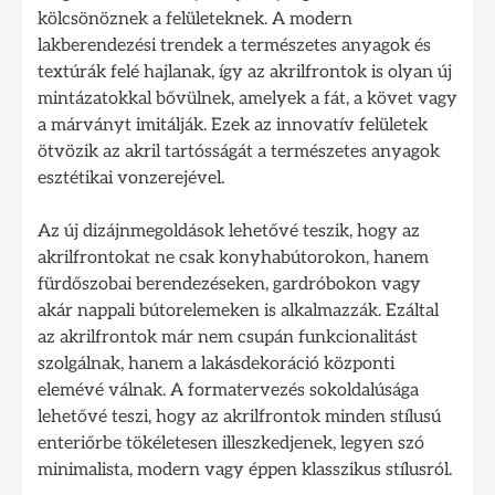
kölcsönöznek a felületeknek. A modern
lakberendezési trendek a természetes anyagok és
textúrák felé hajlanak, így az akrilfrontok is olyan új
mintázatokkal bővülnek, amelyek a fát, a követ vagy
a márványt imitálják. Ezek az innovatív felületek
ötvözik az akril tartósságát a természetes anyagok
esztétikai vonzerejével.
Az új dizájnmegoldások lehetővé teszik, hogy az
akrilfrontokat ne csak konyhabútorokon, hanem
fürdőszobai berendezéseken, gardróbokon vagy
akár nappali bútorelemeken is alkalmazzák. Ezáltal
az akrilfrontok már nem csupán funkcionalitást
szolgálnak, hanem a lakásdekoráció központi
elemévé válnak. A formatervezés sokoldalúsága
lehetővé teszi, hogy az akrilfrontok minden stílusú
enteriőrbe tökéletesen illeszkedjenek, legyen szó
minimalista, modern vagy éppen klasszikus stílusról.