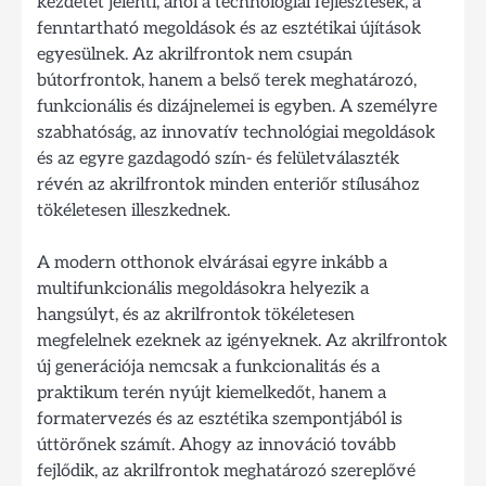
kezdetét jelenti, ahol a technológiai fejlesztések, a
fenntartható megoldások és az esztétikai újítások
egyesülnek. Az akrilfrontok nem csupán
bútorfrontok, hanem a belső terek meghatározó,
funkcionális és dizájnelemei is egyben. A személyre
szabhatóság, az innovatív technológiai megoldások
és az egyre gazdagodó szín- és felületválaszték
révén az akrilfrontok minden enteriőr stílusához
tökéletesen illeszkednek.
A modern otthonok elvárásai egyre inkább a
multifunkcionális megoldásokra helyezik a
hangsúlyt, és az akrilfrontok tökéletesen
megfelelnek ezeknek az igényeknek. Az akrilfrontok
új generációja nemcsak a funkcionalitás és a
praktikum terén nyújt kiemelkedőt, hanem a
formatervezés és az esztétika szempontjából is
úttörőnek számít. Ahogy az innováció tovább
fejlődik, az akrilfrontok meghatározó szereplővé