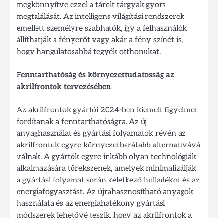
megkönnyítve ezzel a tárolt tárgyak gyors
megtalálását. Az intelligens világítási rendszerek
emellett személyre szabhatók, így a felhasználók
állíthatják a fényerőt vagy akár a fény színét is,
hogy hangulatosabbá tegyék otthonukat.
Fenntarthatóság és környezettudatosság az
akrilfrontok tervezésében
Az akrilfrontok gyártói 2024-ben kiemelt figyelmet
fordítanak a fenntarthatóságra. Az új
anyaghasználat és gyártási folyamatok révén az
akrilfrontok egyre környezetbarátabb alternatívává
válnak. A gyártók egyre inkább olyan technológiák
alkalmazására törekszenek, amelyek minimalizálják
a gyártási folyamat során keletkező hulladékot és az
energiafogyasztást. Az újrahasznosítható anyagok
használata és az energiahatékony gyártási
módszerek lehetővé teszik, hogy az akrilfrontok a