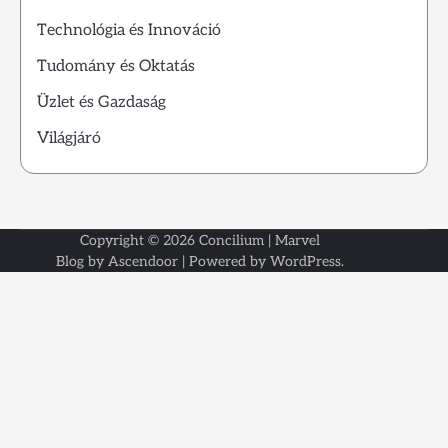
Technológia és Innováció
Tudomány és Oktatás
Üzlet és Gazdaság
Világjáró
Copyright © 2026
Concilium
| Marvel
Kezdől
Kapcsol
Rólunk
Blog by
Ascendoor
| Powered by
WordPress
.