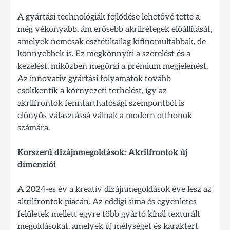
A gyártási technológiák fejlődése lehetővé tette a
még vékonyabb, ám erősebb akrilrétegek előállítását,
amelyek nemcsak esztétikailag kifinomultabbak, de
könnyebbek is. Ez megkönnyíti a szerelést és a
kezelést, miközben megőrzi a prémium megjelenést.
Az innovatív gyártási folyamatok tovább
csökkentik a környezeti terhelést, így az
akrilfrontok fenntarthatósági szempontból is
előnyös választássá válnak a modern otthonok
számára.
Korszerű dizájnmegoldások: Akrilfrontok új
dimenziói
A 2024-es év a kreatív dizájnmegoldások éve lesz az
akrilfrontok piacán. Az eddigi sima és egyenletes
felületek mellett egyre több gyártó kínál texturált
megoldásokat, amelyek új mélységet és karaktert